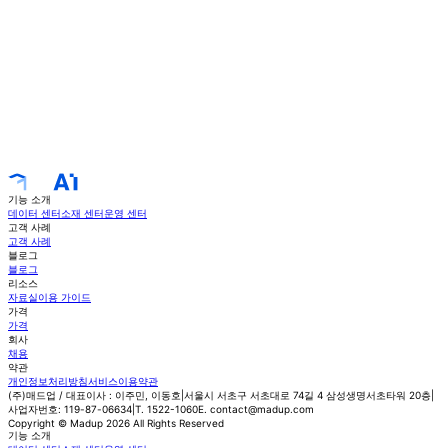
기능 소개
데이터 센터
소재 센터
운영 센터
고객 사례
고객 사례
블로그
블로그
리소스
자료실
이용 가이드
가격
가격
회사
채용
약관
개인정보처리방침
서비스이용약관
(주)매드업
/
대표이사 : 이주민, 이동호
서울시 서초구 서초대로 74길 4 삼성생명서초타워 20층
사업자번호: 119-87-06634
T. 1522-1060
E. contact@madup.com
Copyright © Madup 2026 All Rights Reserved
기능 소개