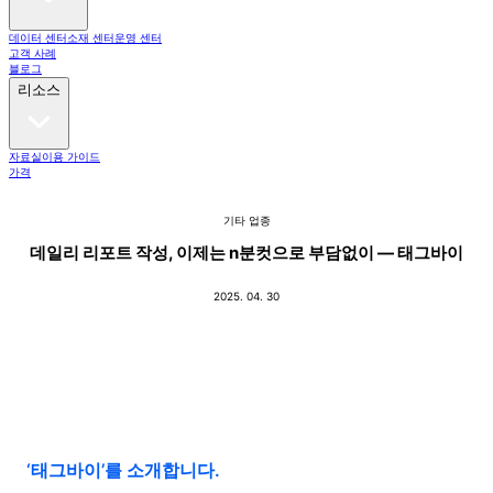
데이터 센터
소재 센터
운영 센터
고객 사례
블로그
리소스
자료실
이용 가이드
가격
기타
업종
데일리 리포트 작성, 이제는 n분컷으로 부담없이 — 태그바이
2025. 04. 30
‘태그바이’를 소개합니다.