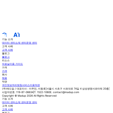
기능 소개
데이터 센터
소재 센터
운영 센터
고객 사례
고객 사례
블로그
블로그
리소스
자료실
이용 가이드
가격
가격
회사
채용
약관
개인정보처리방침
서비스이용약관
(주)매드업
/
대표이사 : 이주민, 이동호
서울시 서초구 서초대로 74길 4 삼성생명서초타워 20층
사업자번호: 119-87-06634
T. 1522-1060
E. contact@madup.com
Copyright © Madup 2026 All Rights Reserved
기능 소개
데이터 센터
소재 센터
운영 센터
고객 사례
고객 사례
블로그