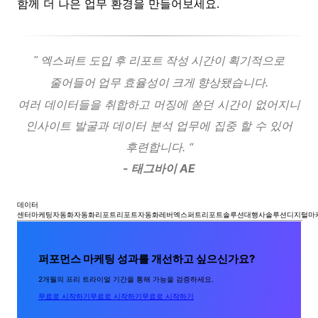
함께 더 나은 업무 환경을 만들어보세요.
" 엑스퍼트 도입 후 리포트 작성 시간이 획기적으로
줄어들어 업무 효율성이 크게 향상됐습니다.
여러 데이터들을 취합하고 머징에 쏟던 시간이 없어지니
인사이트 발굴과 데이터 분석 업무에 집중 할 수 있어
후련합니다. “
- 태그바이 AE
데이터
센터
마케팅자동화
자동화리포트
리포트자동화
레버엑스퍼트
리포트솔루션
대행사솔루션
디지털마
퍼포먼스 마케팅 성과를 개선하고 싶으신가요?
2개월의 프리 트라이얼 기간을 통해 가능을 검증하세요.
무료로 시작하기
무료로 시작하기
무료로 시작하기